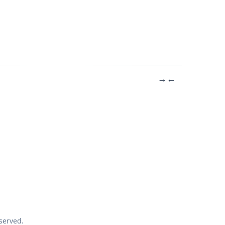
→
←
served.