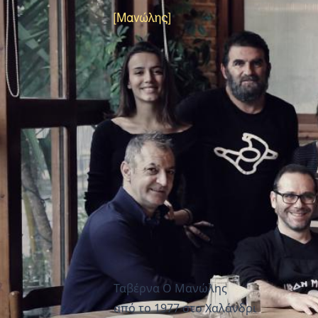
Ταβέρνα Ο Μανώλης
από το 1977 στο Χαλάνδρι