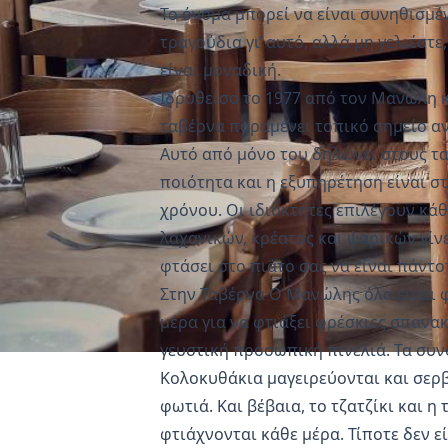
Το όνομα μπορεί να είναι συνηθισμέ
τραγούδια γι’ αυτό, αλλά μη γελιέστ
είναι μοναδική.
Ιδρυθείσα το 1977 από τον Μανώλη κ
ταβέρνα παραμένει τοπικό σημείο α
Αυτό από μόνο του δηλώνει στους τα
ποιότητα και η εξυπηρέτηση είναι σ
χρόνου. Οι ιδιοκτήτες επιλέγουν κά
λαχανικών, κρέατος και ψαρικών γίν
φτάσει στο πιάτο σας να είναι πάντο
Στην Ταβέρνα Ο Μανώλης όλα είναι 
μέρα για να φτιάξει φρέσκιες σπανακ
γευστική προσωπική πινελιά. Τα συν
Κολοκυθάκια μαγειρεύονται και σερβ
φωτιά. Και βέβαια, το τζατζίκι και η
φτιάχνονται κάθε μέρα. Τίποτε δεν ε