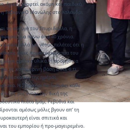
νο, έχουν γραφτεί ακόμη και παιδικά
ε, η Ταβέρνα Ο Μανώλης στο Χαλάνδρι
αι τη σύζυγό του Σπυριδούλα, η
ναφοράς για πάνω από 40 χρόνια.
κτικούς αλλά και νέους πελάτες ότι η
ταθερές αξίες παρά το πέρασμα του
θε μέρα φρέσκα υλικά. Η προμήθεια
εται σε καθημερινή βάση ώστε ό,τι
τε φρέσκο και της ημέρας.
φρέσκα. Η Σπυριδούλα ξυπνάει κάθε
όπιτες, βάζοντας την δική της
οδευτικά πιάτα Ιμάμ, Ρεβύθια και
ίρονται αμέσως μόλις βγουν απ’ τη
 τυροκαυτερή είναι σπιτικά και
ίναι του εμπορίου ή προ-μαγειρεμένο.